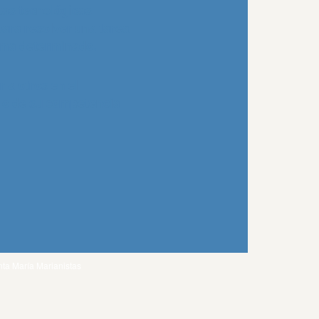
as tecnológicas
para resolver una tarea
ema determinado.
r a otros en el
lo de su competencia
ta María Marianistas