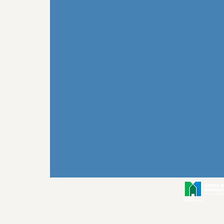
de los entornos digita
resolverlos.
4. Utilizar las tecnolo
digitales de manera
innovadora para crea
conocimiento.