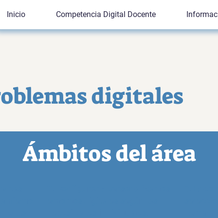
Inicio
Competencia Digital Docente
Informac
roblemas digitales
Ámbitos del área
blemas
2. Configurar y personalizar los
3. Encont
onamiento
entornos digitales según las
seleccion
en el uso
necesidades individuales.
herramie