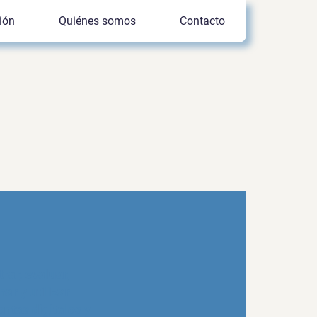
ión
Quiénes somos
Contacto
rar, evaluar,
ar y utilizar
ntas digitales y