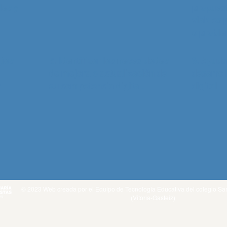
les y
propuest
viables 
o probl
gías
5. Identificar las necesidades
6. Ayuda
de mejora o actualización de
desarrol
r
su competencia digital.
digital.
© 2023 Web creada por el Equipo de Tecnología Educativa del colegio San
(Vitoria-Gasteiz)